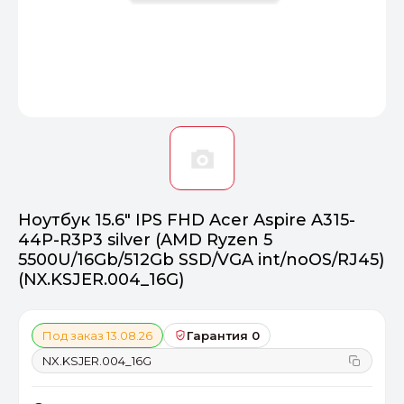
Оптимал
Идеальный 
От 20000 ₽
ПЕРЕЙТИ
Ноутбук 15.6" IPS FHD Acer Aspire A315-
44P-R3P3 silver (AMD Ryzen 5
5500U/16Gb/512Gb SSD/VGA int/noOS/RJ45)
(NX.KSJER.004_16G)
Под заказ 13.08.26
Гарантия 0
NX.KSJER.004_16G