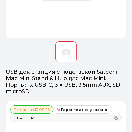
Оптимал
Идеальный 
От 20000 ₽
ПЕРЕЙТИ
USB док станция с подставкой Satechi
Mac Mini Stand & Hub для Mac Mini.
Порты: 1x USB-C, 3 x USB, 3,5mm AUX, SD,
microSD
Под заказ 13.08.26
Гарантия (не указано)
ST-ABHFM