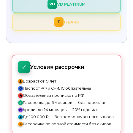
VD PLATINUM
VD
Оптимал
Т-БАНК
Т
Идеальный 
От 20000 ₽
ПЕРЕЙТИ
✓
Условия рассрочки
Возраст от 19 лет
Паспорт РФ и СНИЛС обязательны
Обязательная прописка по РФ
Рассрочка до 6 месяцев — без переплат
Кредит до 24 месяцев — 20% годовых
До 100 000 ₽ — без первоначального взноса
Рассрочка по полной стоимости без скидок