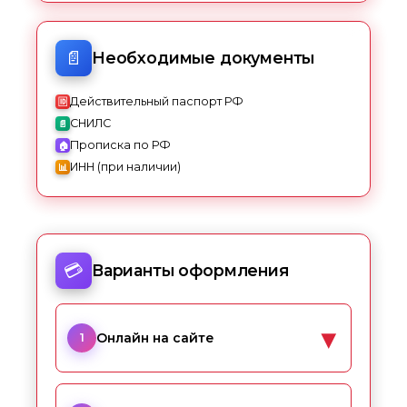
📄
Необходимые документы
Действительный паспорт РФ
СНИЛС
Прописка по РФ
ИНН (при наличии)
💳
Варианты оформления
▼
Онлайн на сайте
1
VD Platinum: