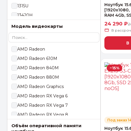
Ноутбук 15.
1315U
[1920x1080, 
13420H
RAM 4Gb, SSD
24 290 ₽
2
155U
Модель видеокарты
В рассро
240H
В
445
AMD Radeon
5400U
AMD Radeon 610M
5625U
AMD Radeon 840M
−15%
7520U
AMD Radeon 880M
7535U
AMD Radeon Graphics
7730U
AMD Radeon RX Vega 6
AMD Athlon
AMD Radeon RX Vega 7
AMD Ryzen 3
AMD Radeon RX Vega 8
AMD Ryzen 5
Под заказ 1
Apple M2
Объём оперативной памяти
AMD Ryzen 7
Ноутбук 15.6