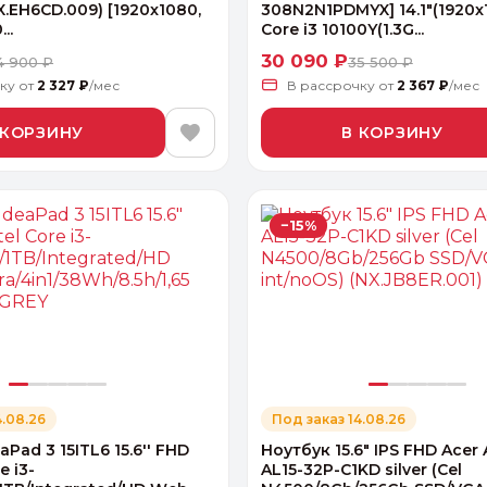
.EH6CD.009) [1920x1080,
308N2N1PDMYX] 14.1"(1920x
..
Core i3 10100Y(1.3G...
30 090 ₽
4 900 ₽
35 500 ₽
чку
от
2 327 ₽
/мес
В рассрочку
от
2 367 ₽
/мес
 КОРЗИНУ
В КОРЗИНУ
−15%
4.08.26
Под заказ 14.08.26
Pad 3 15ITL6 15.6'' FHD
Ноутбук 15.6" IPS FHD Acer 
e i3-
AL15-32P-C1KD silver (Cel