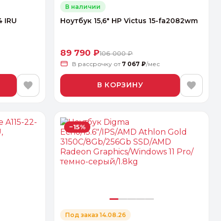
В наличии
4 IRU
Ноутбук 15,6" HP Victus 15-fa2082wm
89 790 ₽
106 000 ₽
В рассрочку
от
7 067 ₽
/мес
В КОРЗИНУ
−15%
Под заказ 14.08.26