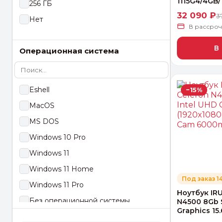
1115G4/4GB/
256 ГБ
MX350
N305
Cam...
32 090 ₽
3
Нет
N4020
В рассро
N4500
В
Операционная система
Ryzen AI 9
Eshell
−15%
MacOS
MS DOS
Windows 10 Pro
Windows 11
Windows 11 Home
Под заказ 1
Windows 11 Pro
Ноутбук IRU
Без операционной системы
N4500 8Gb 
Graphics 15.6