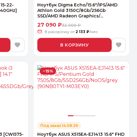
115-22-
Ноутбук Digma Echo/15.6"/IPS/AMD
.40GHz]
Athlon Gold 3150C/8Gb/256Gb
SSD/AMD Radeon Graphics/...
27 090 ₽
32 000 ₽
В рассрочку
от
2 133 ₽
/мес
В КОРЗИНУ
−15%
Под заказ 14.08.26
3 [CWI575-
Ноутбук ASUS X515EA-EJ1413 15.6" FHD