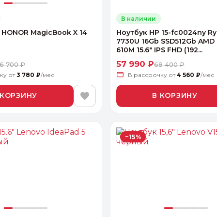
В наличии
" HONOR MagicBook X 14
Ноутбук HP 15-fc0024ny Ry
7730U 16Gb SSD512Gb AMD
610M 15.6" IPS FHD (192...
57 990 ₽
6 700 ₽
68 400 ₽
чку
от
3 780 ₽
/мес
В рассрочку
от
4 560 ₽
/мес
 КОРЗИНУ
В КОРЗИНУ
−15%