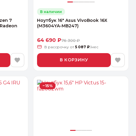
В наличии
zen 7
Ноутбук 16" Asus VivoBook 16X
 Radeon
(M3604YA-MB247)
64 690 ₽
76 300 ₽
В рассрочку
от
5 087 ₽
/мес
В КОРЗИНУ
−15%