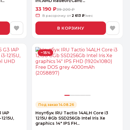
..
Int:AMD Radeon/Cam/...
33 190 ₽
39 200 ₽
В рассрочку
от
2 613 ₽
/мес
В КОРЗИНУ
−15%
Под заказ 14.08.26
3 IAP
Ноутбук IRU Tactio 14ALH Core i3
-1215U,
1215U 8Gb SSD256Gb Intel Iris Xe
graphics 14" IPS FH...