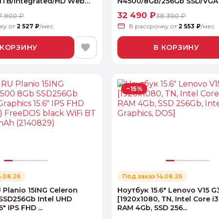
1TB/Integrated/HD Web
N4500/8Gb/256Gb SSD/VGA i.
32 490 ₽
7 900 ₽
38 300 ₽
чку
от
2 527 ₽
/мес
В рассрочку
от
2 553 ₽
/мес
 КОРЗИНУ
В КОРЗИНУ
−15%
4.08.26
Под заказ 14.08.26
 Planio 15ING Celeron
Ноутбук 15.6" Lenovo V15 G
SSD256Gb Intel UHD
[1920x1080, TN, Intel Core i3
" IPS FHD ...
RAM 4Gb, SSD 256...