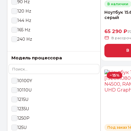
90 Hz
В наличии
120 Hz
Ноутбук 15.
серый
144 Hz
165 Hz
65 290 ₽
7
В рассро
240 Hz
В
Модель процессора
−15%
10100Y
10110U
1215U
1235U
1250P
125U
Под заказ 1