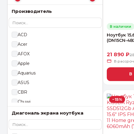
Производитель
В наличии
ACD
Ноутбук 15,
(DN15CN-4
Acer
AFOX
21 890 ₽
2
В рассро
Apple
Aquarius
В
ASUS
CBR
−15%
Chuwi
CHUWI
Диагональ экрана ноутбука
Оптим
Dell
Идеальн
Digma
ПЕРЕЙТ