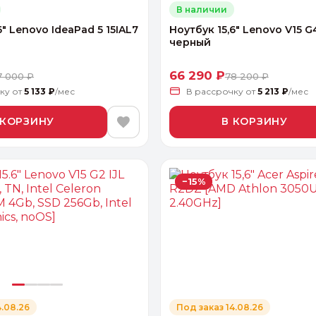
В наличии
6" Lenovo IdeaPad 5 15IAL7
Ноутбук 15,6" Lenovo V15 G
черный
66 290 ₽
7 000 ₽
78 200 ₽
чку
от
5 133 ₽
/мес
В рассрочку
от
5 213 ₽
/мес
 КОРЗИНУ
В КОРЗИНУ
−15%
4.08.26
Под заказ 14.08.26