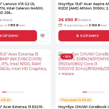
6" Lenovo V15 G2 IJL
Ноутбук 15,6" Acer Aspire A
TN, Intel Celeron N4500,
R2DZ [AMD Athlon 3050U, 2
 256...
26 690 ₽
8 700 ₽
31 500 ₽
чку
от
1 913 ₽
/мес
В рассрочку
от
2 100 ₽
/мес
 КОРЗИНУ
В КОРЗИНУ
−15%
4.08.26
Под заказ 14.08.26
" Acer Extensa 15 EX215-
Ноутбук CHUWI CoreBook i