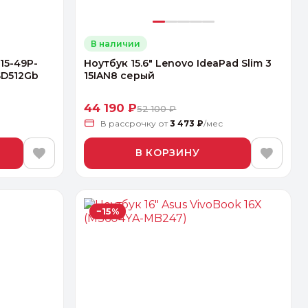
В наличии
L15-49P-
Ноутбук 15.6" Lenovo IdeaPad Slim 3
SD512Gb
15IAN8 серый
44 190 ₽
52 100 ₽
В рассрочку
от
3 473 ₽
/мес
В КОРЗИНУ
−15%