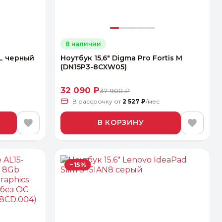
В наличии
JL черный
Ноутбук 15,6" Digma Pro Fortis M
(DN15P3-8CXW05)
32 090 ₽
37 900 ₽
В рассрочку
от
2 527 ₽
/мес
В КОРЗИНУ
−15%