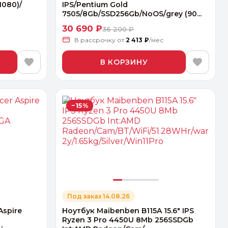
1080)/
IPS/Pentium Gold
7505/8Gb/SSD256Gb/NoOS/grey (90...
30 690 ₽
36 200 ₽
В рассрочку
от
2 413 ₽
/мес
В КОРЗИНУ
−15%
Под заказ 14.08.26
Aspire
Ноутбук Maibenben B115A 15.6" IPS
Ryzen 3 Pro 4450U 8Mb 256SSDGb