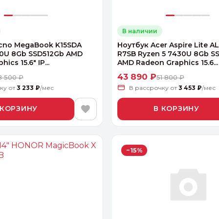
В наличии
cno MegaBook K15SDA
Ноутбук Acer Aspire Lite A
30U 8Gb SSD512Gb AMD
R7SB Ryzen 5 7430U 8Gb S
ics 15.6" IP...
AMD Radeon Graphics 15.6...
43 890 ₽
8 500 ₽
51 800 ₽
чку
от
3 233 ₽
/мес
В рассрочку
от
3 453 ₽
/мес
 КОРЗИНУ
В КОРЗИНУ
−15%