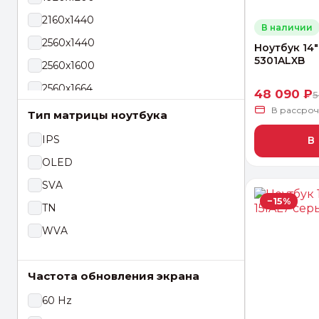
Microsoft
2160x1440
В наличии
MSI
2560x1440
Ноутбук 14
OSIO
5301ALXB
2560x1600
Realme
2560х1664
48 090 ₽
5
Rikor
В рассро
2880x1620
Тип матрицы ноутбука
Rombica
2880x1800
IPS
В
Samsung
2880x1920
OLED
TCL
3024x1964
SVA
Tecno
−15%
3456x2234
TN
Гравитон
3840x2400
WVA
Частота обновления экрана
60 Hz