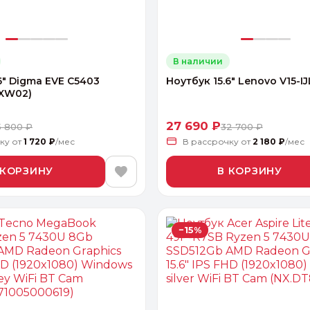
В наличии
6" Digma EVE C5403
Ноутбук 15.6" Lenovo V15-I
BXW02)
27 690 ₽
5 800 ₽
32 700 ₽
чку
от
1 720 ₽
/мес
В рассрочку
от
2 180 ₽
/мес
 КОРЗИНУ
В КОРЗИНУ
−15%
альные
ый выбор
От 20000 ₽
И