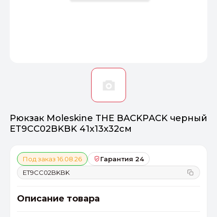
Оптимал
Идеальный 
От 20000 ₽
ПЕРЕЙТИ
Рюкзак Moleskine THE BACKPACK черный
ET9CC02BKBK 41x13x32см
Под заказ 16.08.26
Гарантия 24
ET9CC02BKBK
Описание товара