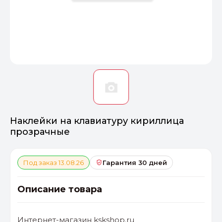
Оптимал
Идеальный 
От 20000 ₽
ПЕРЕЙТИ
Наклейки на клавиатуру кириллица
прозрачные
Под заказ 13.08.26
Гарантия 30 дней
Описание товара
Интернет-магазин kskshop.ru