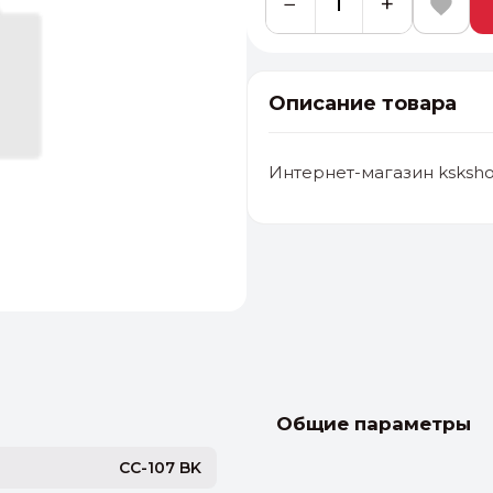
−
+
Описание товара
Интернет-магазин ksksho
альные
ый выбор
От 20000 ₽
И
Общие параметры
CC-107 BK