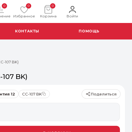
0
0
0
нение
Избранное
Корзина
Войти
КОНТАКТЫ
ПОМОЩЬ
C-107 BK)
-107 BK)
Поделиться
нтия 12
CC-107 BK