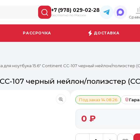
+7 (978) 029-02-28
Бесплатно по России
Срав
РАССРОЧКА
ДОСТАВКА
а для ноутбука 15.6" Continent CC-107 черный нейлон/полиэстер (C
t CC-107 черный нейлон/полиэстер (CC
Под заказ 14.08.26
Гара
0 ₽