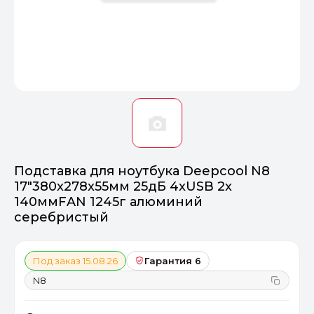
Оптимал
Идеальный 
От 20000 ₽
ПЕРЕЙТИ
Подставка для ноутбука Deepcool N8
17"380x278x55мм 25дБ 4xUSB 2x
140ммFAN 1245г алюминий
серебристый
Под заказ 15.08.26
Гарантия 6
N8