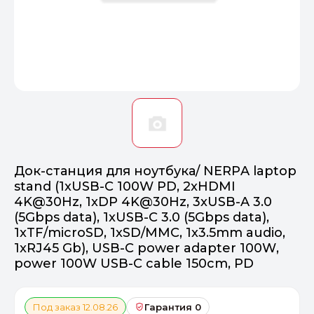
Оптимал
Идеальный 
От 20000 ₽
ПЕРЕЙТИ
Док-станция для ноутбука/ NERPA laptop
stand (1xUSB-C 100W PD, 2xHDMI
4K@30Hz, 1xDP 4K@30Hz, 3xUSB-A 3.0
(5Gbps data), 1xUSB-C 3.0 (5Gbps data),
1xTF/microSD, 1xSD/MMC, 1x3.5mm audio,
1xRJ45 Gb), USB-C power adapter 100W,
power 100W USB-C cable 150cm, PD
Под заказ 12.08.26
Гарантия 0