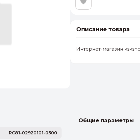
Описание товара
Интернет-магазин ksksho
альные
ый выбор
От 20000 ₽
И
Общие параметры
RC81-02920101-0500