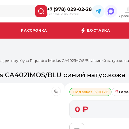
+7 (978) 029-02-28
Бесплатно по России
Срав
РАССРОЧКА
ДОСТАВКА
а для ноутбука Piquadro Modus CA4021MOS/BLU синий натур.кожа
us CA4021MOS/BLU синий натур.кожа
Под заказ 13.08.26
Гара
0 ₽