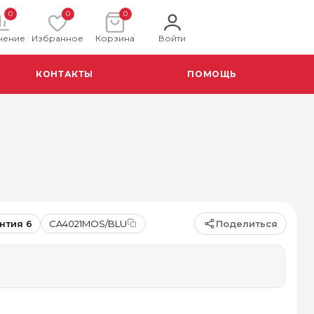
0
0
0
нение
Избранное
Корзина
Войти
КОНТАКТЫ
ПОМОЩЬ
Поделиться
нтия 6
CA4021MOS/BLU