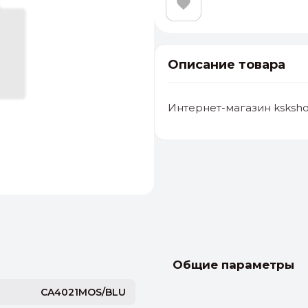
Описание товара
Интернет-магазин ksksho
альные
ый выбор
От 20000 ₽
И
Общие параметры
CA4021MOS/BLU