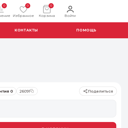
0
0
0
нение
Избранное
Корзина
Войти
КОНТАКТЫ
ПОМОЩЬ
Поделиться
нтия 0
26091