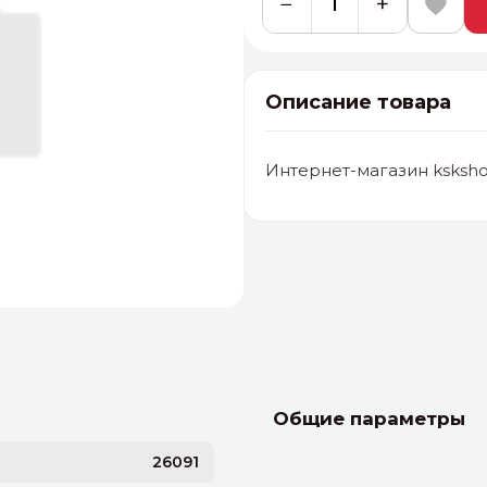
−
+
Описание товара
Интернет-магазин ksksho
альные
ый выбор
От 20000 ₽
И
Общие параметры
26091