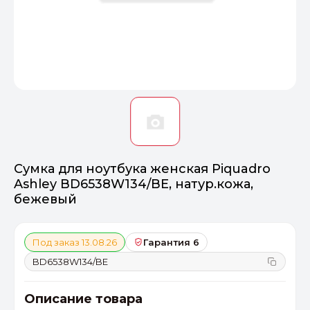
Оптимал
Идеальный 
От 20000 ₽
ПЕРЕЙТИ
Сумка для ноутбука женская Piquadro
Ashley BD6538W134/BE, натур.кожа,
бежевый
Под заказ 13.08.26
Гарантия 6
BD6538W134/BE
Описание товара