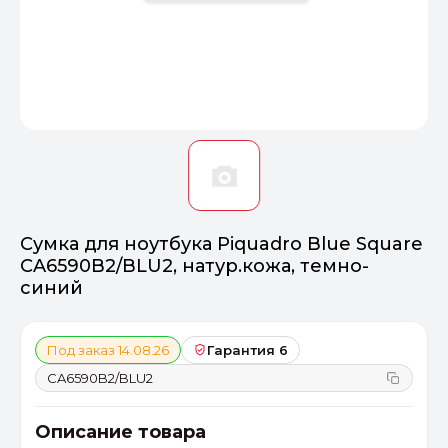
Оптимал
Идеальный 
От 20000 ₽
ПЕРЕЙТИ
Сумка для ноутбука Piquadro Blue Square
CA6590B2/BLU2, натур.кожа, темно-
синий
Под заказ 14.08.26
Гарантия 6
CA6590B2/BLU2
Описание товара