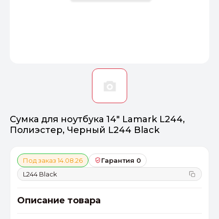
Оптимал
Идеальный 
От 20000 ₽
ПЕРЕЙТИ
Сумка для ноутбука 14" Lamark L244,
Полиэстер, Черный L244 Black
Под заказ 14.08.26
Гарантия 0
L244 Black
Описание товара