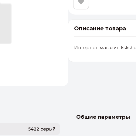
Описание товара
Интернет-магазин ksksho
альные
ый выбор
От 20000 ₽
И
Общие параметры
5422 серый