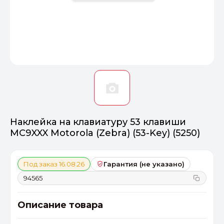
Оптимал
Идеальный 
От 20000 ₽
ПЕРЕЙТИ
Наклейка на клавиатуру 53 клавиши
MC9XXX Motorola (Zebra) (53-Key) (5250)
Под заказ 16.08.26
Гарантия (не указано)
94565
Описание товара