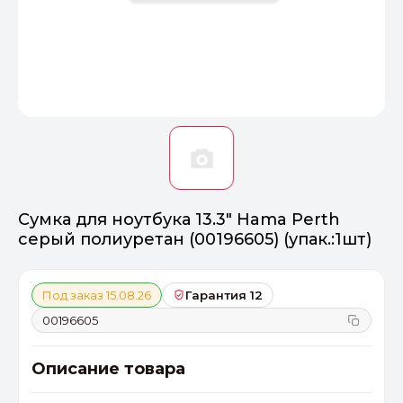
Оптимал
Идеальный 
От 20000 ₽
ПЕРЕЙТИ
Сумка для ноутбука 13.3" Hama Perth
серый полиуретан (00196605) (упак.:1шт)
Под заказ 15.08.26
Гарантия 12
00196605
Описание товара