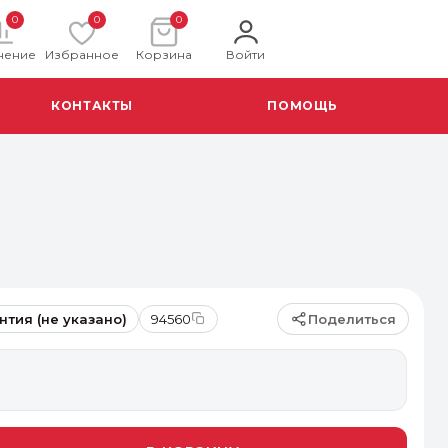
0
0
0
нение
Избранное
Корзина
Войти
КОНТАКТЫ
ПОМОЩЬ
Поделиться
нтия (не указано)
94560