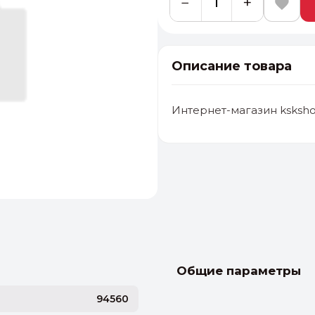
−
+
Описание товара
Интернет-магазин ksksho
альные
ый выбор
От 20000 ₽
И
Общие параметры
94560