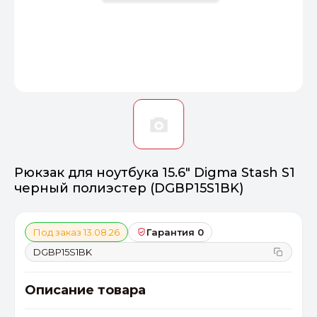
Оптимал
Идеальный 
От 20000 ₽
ПЕРЕЙТИ
Рюкзак для ноутбука 15.6" Digma Stash S1
черный полиэстер (DGBP15S1BK)
Под заказ 13.08.26
Гарантия 0
DGBP15S1BK
Описание товара