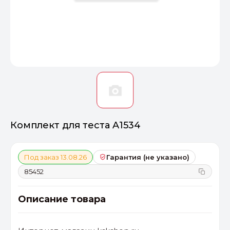
Оптимал
Идеальный 
От 20000 ₽
ПЕРЕЙТИ
Комплект для теста A1534
Под заказ 13.08.26
Гарантия (не указано)
85452
Описание товара