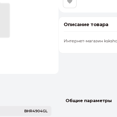
Описание товара
Интернет-магазин ksksho
альные
ый выбор
От 20000 ₽
И
Общие параметры
BHR4904GL