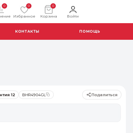
0
0
0
нение
Избранное
Корзина
Войти
КОНТАКТЫ
ПОМОЩЬ
Поделиться
нтия 12
BHR4904GL