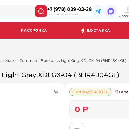
+7 (978) 029-02-28
Бесплатно по России
Срав
РАССРОЧКА
ДОСТАВКА
ак Xiaomi Commuter Backpack Light Gray XDLGX-04 (BHR4904GL)
 Light Gray XDLGX-04 (BHR4904GL)
Под заказ 14.08.26
Гара
0 ₽