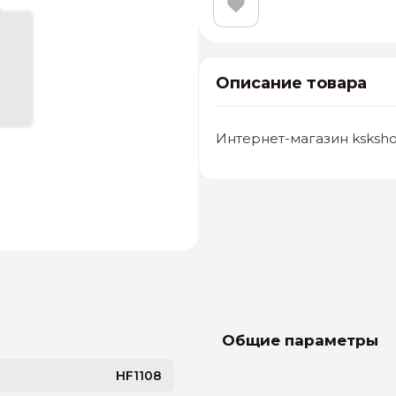
Описание товара
Интернет-магазин ksksho
альные
ый выбор
От 20000 ₽
И
Общие параметры
HF1108