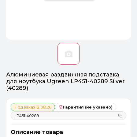
Оптимал
Идеальный 
От 20000 ₽
ПЕРЕЙТИ
Алюминиевая раздвижная подставка
для ноутбука Ugreen LP451-40289 Silver
(40289)
Под заказ 12.08.26
Гарантия (не указано)
LP451-40289
Описание товара