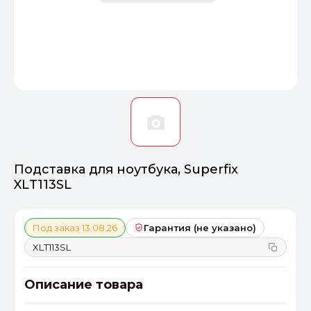
Оптимал
Идеальный 
От 20000 ₽
ПЕРЕЙТИ
Подставка для ноутбука, Superfix
XLT113SL
Под заказ 13.08.26
Гарантия (не указано)
XLT113SL
Описание товара