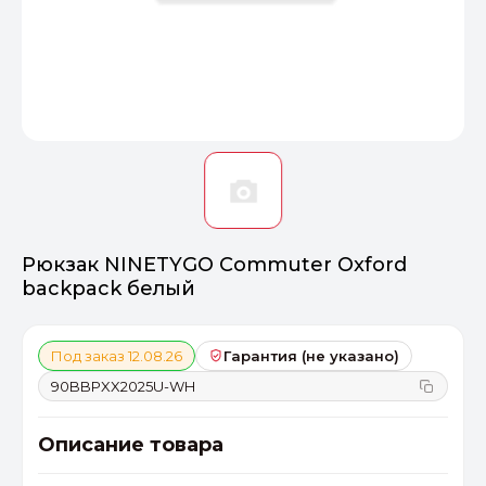
Оптимал
Идеальный 
От 20000 ₽
ПЕРЕЙТИ
Рюкзак NINETYGO Commuter Oxford
backpack белый
Под заказ 12.08.26
Гарантия (не указано)
90BBPXX2025U-WH
Описание товара