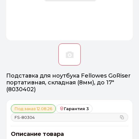
Оптимал
Идеальный 
От 20000 ₽
ПЕРЕЙТИ
Подставка для ноутбука Fellowes GoRiser
портативная, складная (8мм), до 17"
(8030402)
Под заказ 12.08.26
Гарантия 3
FS-80304
Описание товара