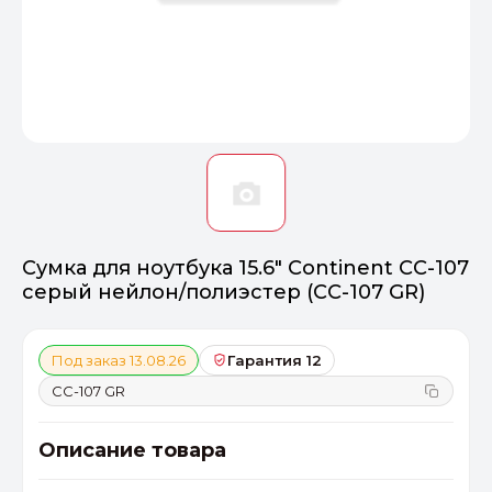
Оптимал
Идеальный 
От 20000 ₽
ПЕРЕЙТИ
Сумка для ноутбука 15.6" Continent CC-107
серый нейлон/полиэстер (CC-107 GR)
Под заказ 13.08.26
Гарантия 12
CC-107 GR
Описание товара