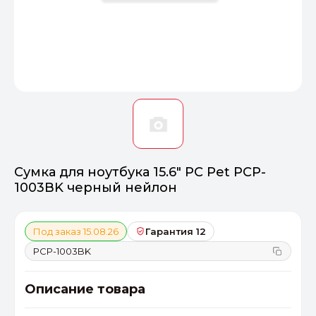
Оптимал
Идеальный 
От 20000 ₽
ПЕРЕЙТИ
Сумка для ноутбука 15.6" PC Pet PCP-
1003BK черный нейлон
Под заказ 15.08.26
Гарантия 12
PCP-1003BK
Описание товара