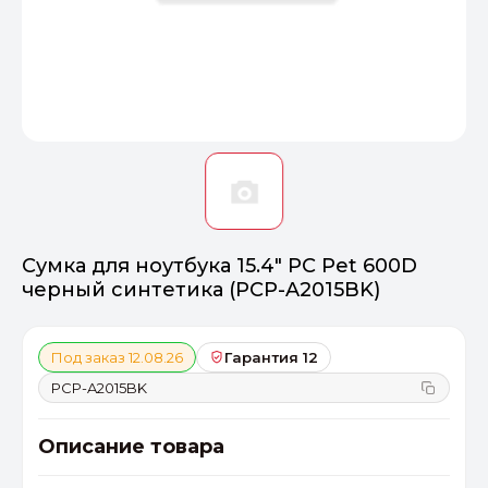
Оптимал
Идеальный 
От 20000 ₽
ПЕРЕЙТИ
Сумка для ноутбука 15.4" PC Pet 600D
черный синтетика (PCP-A2015BK)
Под заказ 12.08.26
Гарантия 12
PCP-A2015BK
Описание товара