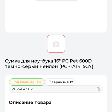
Оптимал
Идеальный 
От 20000 ₽
ПЕРЕЙТИ
Сумка для ноутбука 16" PC Pet 600D
темно-серый нейлон (PCP-A1415GY)
Под заказ 14.08.26
Гарантия 12
PCP-A1415GY
Описание товара