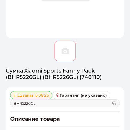
Оптимал
Идеальный 
От 20000 ₽
ПЕРЕЙТИ
Сумка Xiaomi Sports Fanny Pack
(BHR5226GL) (BHR5226GL) (748110)
Под заказ 15.08.26
Гарантия (не указано)
BHR5226GL
Описание товара