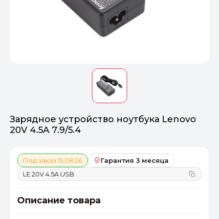
Оптимал
Идеальный 
От 20000 ₽
ПЕРЕЙТИ
Зарядное устройство ноутбука Lenovo
20V 4.5A 7.9/5.4
Под заказ 15.08.26
Гарантия 3 месяца
LE 20V 4.5A USB
Описание товара