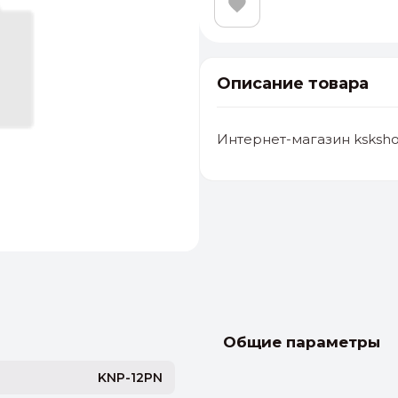
Описание товара
Интернет-магазин ksksho
альные
ый выбор
От 20000 ₽
И
Общие параметры
KNP-12PN