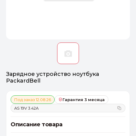
Оптимал
Идеальный 
От 20000 ₽
ПЕРЕЙТИ
Зарядное устройство ноутбука
PackardBell
Под заказ 12.08.26
Гарантия 3 месяца
AS 19V 3.42A
Описание товара