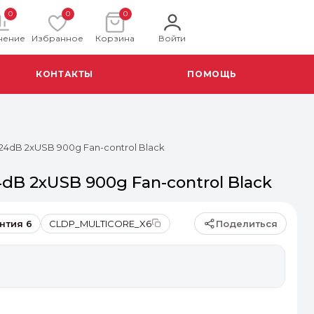
0
0
0
нение
Избранное
Корзина
Войти
КОНТАКТЫ
ПОМОЩЬ
24dB 2xUSB 900g Fan-control Black
dB 2xUSB 900g Fan-control Black
Поделиться
нтия 6
CLDP_MULTICORE_X6