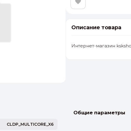
Описание товара
Интернет-магазин ksksho
альные
ый выбор
От 20000 ₽
И
Общие параметры
CLDP_MULTICORE_X6