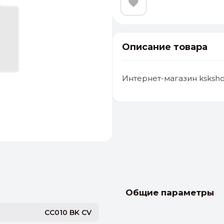
Описание товара
Интернет-магазин ksksho
альные
ый выбор
От 20000 ₽
И
Общие параметры
CC010 BK CV