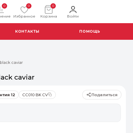
0
0
0
нение
Избранное
Корзина
Войти
КОНТАКТЫ
ПОМОЩЬ
black caviar
ack caviar
Поделиться
нтия 12
CC010 BK CV