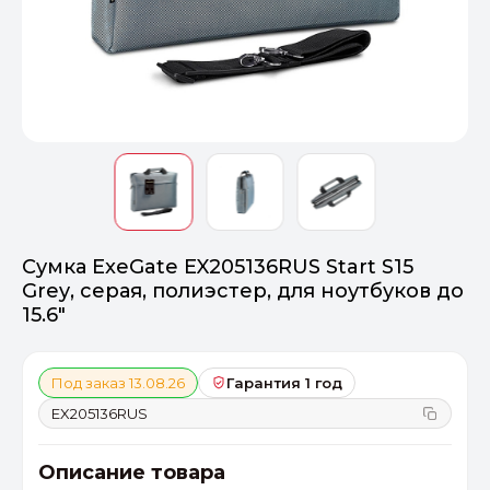
Оптимал
Идеальный 
От 20000 ₽
ПЕРЕЙТИ
Сумка ExeGate EX205136RUS Start S15
Grey, серая, полиэстер, для ноутбуков до
15.6"
Под заказ 13.08.26
Гарантия 1 год
EX205136RUS
Описание товара