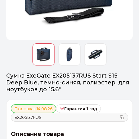
Оптимал
Идеальный 
От 20000 ₽
ПЕРЕЙТИ
Сумка ExeGate EX205137RUS Start S15
Deep Blue, темно-синяя, полиэстер, для
ноутбуков до 15.6"
Под заказ 14.08.26
Гарантия 1 год
EX205137RUS
Описание товара