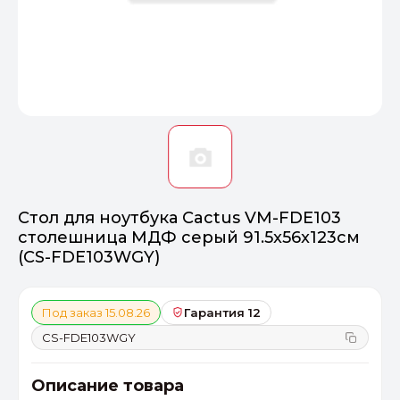
Оптимал
Идеальный 
От 20000 ₽
ПЕРЕЙТИ
Стол для ноутбука Cactus VM-FDE103
столешница МДФ серый 91.5x56x123см
(CS-FDE103WGY)
Под заказ 15.08.26
Гарантия 12
CS-FDE103WGY
Описание товара