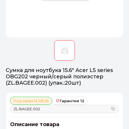
Оптимал
Идеальный 
От 20000 ₽
ПЕРЕЙТИ
Сумка для ноутбука 15.6" Acer LS series
OBG202 черный/серый полиэстер
(ZL.BAGEE.002) (упак.:20шт)
Под заказ 14.08.26
Гарантия 12
ZL.BAGEE.002
Описание товара