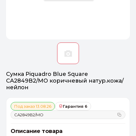
Оптимал
Идеальный 
От 20000 ₽
ПЕРЕЙТИ
Сумка Piquadro Blue Square
CA2849B2/MO коричневый натур.кожа/
нейлон
Под заказ 13.08.26
Гарантия 6
CA2849B2/MO
Описание товара