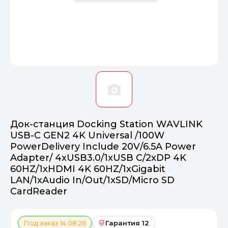
Оптимал
Идеальный 
От 20000 ₽
ПЕРЕЙТИ
Док-станция Docking Station WAVLINK
USB-C GEN2 4K Universal /100W
PowerDelivery Include 20V/6.5A Power
Adapter/ 4xUSB3.0/1xUSB C/2xDP 4K
60HZ/1xHDMI 4K 60HZ/1xGigabit
LAN/1xAudio In/Out/1xSD/Micro SD
CardReader
Под заказ 14.08.26
Гарантия 12