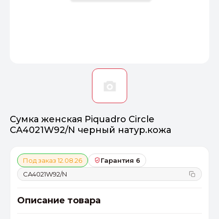
Оптимал
Идеальный 
От 20000 ₽
ПЕРЕЙТИ
Сумка женская Piquadro Circle
CA4021W92/N черный натур.кожа
Под заказ 12.08.26
Гарантия 6
CA4021W92/N
Описание товара