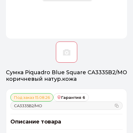
Оптимал
Идеальный 
От 20000 ₽
ПЕРЕЙТИ
Сумка Piquadro Blue Square CA3335B2/MO
коричневый натур.кожа
Под заказ 15.08.26
Гарантия 6
CA3335B2/MO
Описание товара