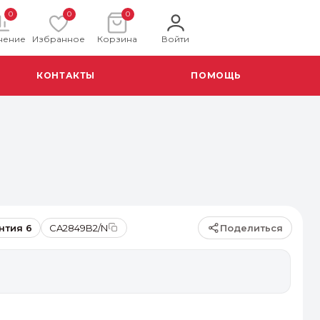
0
0
0
нение
Избранное
Корзина
Войти
КОНТАКТЫ
ПОМОЩЬ
Поделиться
нтия 6
CA2849B2/N