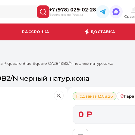
+7 (978) 029-02-28
Бесплатно по России
Срав
РАССРОЧКА
ДОСТАВКА
а Piquadro Blue Square CA2849B2/N черный натур.кожа
9B2/N черный натур.кожа
Под заказ 12.08.26
Гара
0 ₽