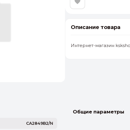
Описание товара
Интернет-магазин ksksho
альные
ый выбор
От 20000 ₽
И
Общие параметры
CA2849B2/N