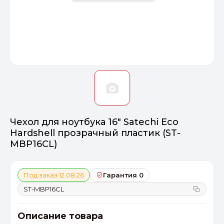
Оптимал
Идеальный 
От 20000 ₽
ПЕРЕЙТИ
Чехол для ноутбука 16" Satechi Eco
Hardshell прозрачный пластик (ST-
MBP16CL)
Под заказ 12.08.26
Гарантия 0
ST-MBP16CL
Описание товара