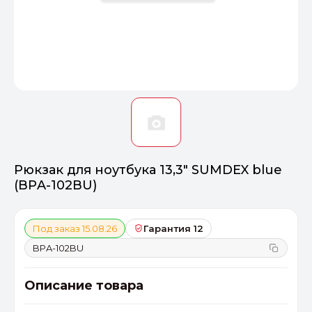
Оптимал
Идеальный 
От 20000 ₽
ПЕРЕЙТИ
Рюкзак для ноутбука 13,3" SUMDEX blue
(BPA-102BU)
Под заказ 15.08.26
Гарантия 12
BPA-102BU
Описание товара