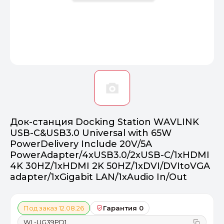
Оптимал
Идеальный 
От 20000 ₽
ПЕРЕЙТИ
Док-станция Docking Station WAVLINK
USB-C&USB3.0 Universal with 65W
PowerDelivery Include 20V/5A
PowerAdapter/4xUSB3.0/2xUSB-C/1xHDMI
4K 30HZ/1xHDMI 2K 50HZ/1xDVI/DVItoVGA
adapter/1xGigabit LAN/1xAudio In/Out
Под заказ 12.08.26
Гарантия 0
WL-UG39PD1