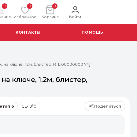
0
0
0
нение
Избранное
Корзина
Войти
КОНТАКТЫ
ПОМОЩЬ
k, на ключе, 1.2м, блистер, RTL,00000000174}
на ключе, 1.2м, блистер,
Поделиться
нтия 6
CL-10